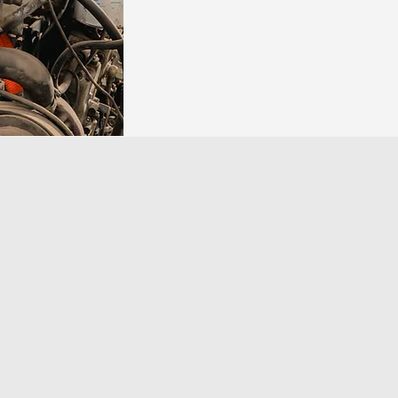
Mission
P
Terus berinovasi menjadi partner logistik
Tid
yang lebih kuat
ata