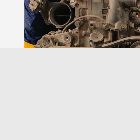
Vision
Menjadi solusi transportasi yang
andal, terpercaya, dan bermanfaat.