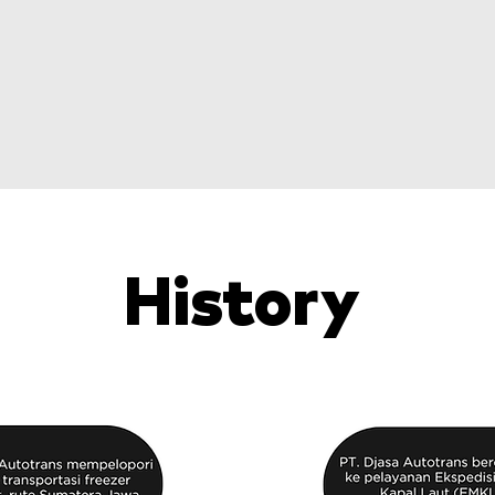
Memberikan servis yang cepat tepat dan
akurat
Membangun etos kerja yang bersemangat
maju dan bermartabat
History